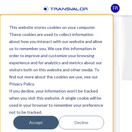
FR
This website stores cookies on your computer.
These cookies are used to collect information
Formation REM3D®
about how you interact with our website and allow
us to remember you. We use this information in
NxT 3.0
order to improve and customize your browsing
experience and for analytics and metrics about our
visitors both on this website and other media. To
find out more about the cookies we use, see our
Privacy Policy.
Niveau :
Intermédiaire
If you decline, your information won’t be tracked
when you visit this website. A single cookie will be
Intra-entreprise :
Oui
used in your browser to remember your preference
not to be tracked.
Accept
Decline
La nouvelle interface graphique