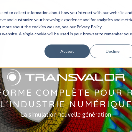
sed to collect information about how you interact with our website an
OLUTIONS
NOS SERVICES
BLOG
RESSOURCES
SOCI
rove and customize your browsing experience and for analytics and metri
D 2026
t more about the cookies we use, see our Privacy Policy.
is website. A single cookie will be used in your browser to remember you
Accept
Decline
FORME COMPLÈTE POUR 
L'INDUSTRIE NUMÉRIQU
La simulation nouvelle génération