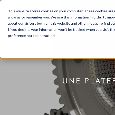
This website stores cookies on your computer. These cookies are u
VOS BESOINS
NOS S
allow us to remember you. We use this information in order to imp
PORTAIL CLIENT
TIS
about our visitors both on this website and other media. To find ou
If you decline, your information won’t be tracked when you visit th
preference not to be tracked.
UNE PLATE