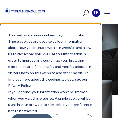
FR
This website stores cookies on your computer.
These cookies are used to collect information
Offre académique
about how you interact with our website and allow
us to remember you. We use this information in
order to improve and customize your browsing
experience and for analytics and metrics about our
visitors both on this website and other media. To
find out more about the cookies we use, see our
Privacy Policy.
If you decline, your information won’t be tracked
DES LICENCES ÉDUCATIVES À
when you visit this website. A single cookie will be
TARIFS PRÉFÉRENTIELS
used in your browser to remember your preference
Transvalor fournit des logiciels de simulation
not to be tracked.
pour la mise en forme de matériaux aux