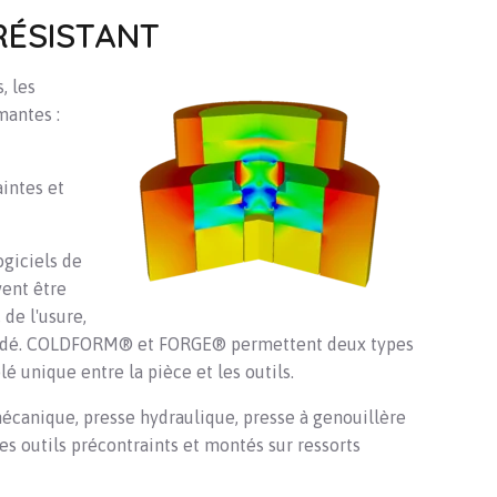
RÉSISTANT
, les
mantes :
intes et
ogiciels de
vent être
de l'usure,
cédé. COLDFORM® et FORGE® permettent deux types
lé unique entre la pièce et les outils.
écanique, presse hydraulique, presse à genouillère
s outils précontraints et montés sur ressorts