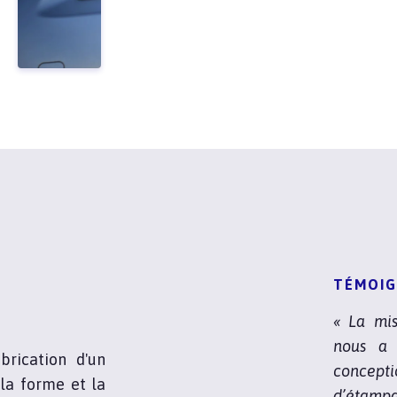
TÉMOIG
« La mi
nous a 
rication d'un
concepti
la forme et la
d’étampa