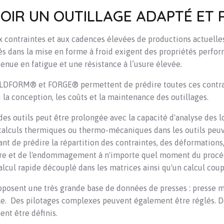
OIR UN OUTILLAGE ADAPTÉ ET 
x contraintes et aux cadences élevées de productions actuelles
sés dans la mise en forme à froid exigent des propriétés perfor
enue en fatigue et une résistance à l’usure élevée.
OLDFORM® et FORGE® permettent de prédire toutes ces contra
i la conception, les coûts et la maintenance des outillages.
des outils peut être prolongée avec la capacité d'analyse des l
 calculs thermiques ou thermo-mécaniques dans les outils peu
t de prédire la répartition des contraintes, des déformations, 
ure et de l'endommagement à n'importe quel moment du pro
calcul rapide découplé dans les matrices ainsi qu'un calcul coup
roposent une très grande base de données de presses : presse m
le. Des pilotages complexes peuvent également être réglés. De
nt être définis.