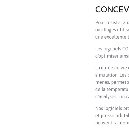
CONCEV
Pour résister au
outillages utili
une excellente t
Les logiciels C
d'optimiser ains
La durée de vie 
simulation. Les
menés, permettan
de la températ
d'analyses : un 
Nos logiciels p
et presse orbita
peuvent facileme