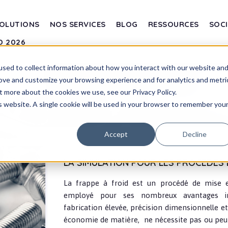
OLUTIONS
NOS SERVICES
BLOG
RESSOURCES
SOCI
D 2026
sed to collect information about how you interact with our website an
rove and customize your browsing experience and for analytics and metri
roid
Tr
t more about the cookies we use, see our Privacy Policy.
is website. A single cookie will be used in your browser to remember you
Accept
Decline
LA SIMULATION POUR LES PROCÉDÉS 
La frappe à froid est un procédé de mise 
employé pour ses nombreux avantages in
fabrication élevée, précision dimensionnelle et
économie de matière, ne nécessite pas ou peu 