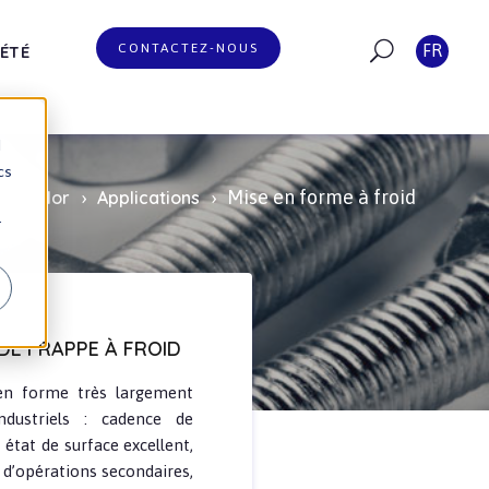
CONTACTEZ-NOUS
FR
ÉTÉ
d
cs
Mise en forme à froid
ansvalor
Applications
r
DE FRAPPE À FROID
en forme très largement
dustriels : cadence de
 état de surface excellent,
d’opérations secondaires,