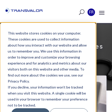
FR
This website stores cookies on your computer.
These cookies are used to collect information
Nos solutions modulaires
about how you interact with our website and allow
us to remember you. We use this information in
order to improve and customize your browsing
experience and for analytics and metrics about our
visitors both on this website and other media. To
find out more about the cookies we use, see our
Privacy Policy.
If you decline, your information won’t be tracked
MODULES POUR LA SIMULATION
when you visit this website. A single cookie will be
DES PROCÉDÉS DE FORGEAGE,
used in your browser to remember your preference
DE TRAITEMENT THERMIQUE ET
not to be tracked.
DE FONDERIE