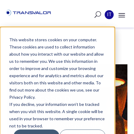
IT
This website stores cookies on your computer.
These cookies are used to collect information
ARTICOLO
about how you interact with our website and allow
us to remember you. We use this information in
order to improve and customize your browsing
PUBBLICATO IL JUN 15, 2023 4:14:35 PM
experience and for analytics and metrics about our
visitors both on this website and other media. To
THERCAST® PER IL
find out more about the cookies we use, see our
PROCESSO DI
Privacy Policy.
If you decline, your information won’t be tracked
MICROFUSIONE
when you visit this website. A single cookie will be
used in your browser to remember your preference
Il software THERCAST® permette di
not to be tracked.
simulare i processi di fonderia come la