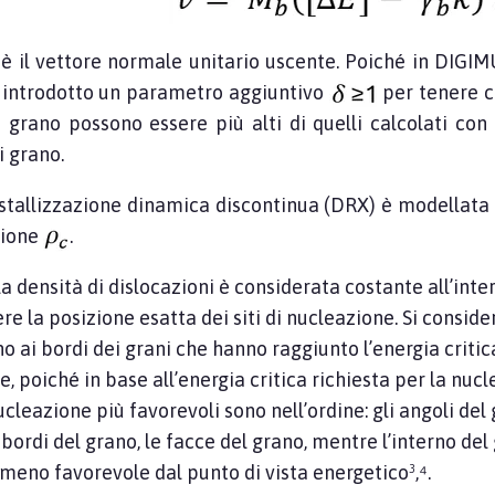
è il vettore normale unitario uscente. Poiché in DIGI
è introdotto un parametro aggiuntivo
per tenere c
i grano possono essere più alti di quelli calcolati con
i grano.
istallizzazione dinamica discontinua (DRX) è modellata u
ione
.
a densità di dislocazioni è considerata costante all’inter
e la posizione esatta dei siti di nucleazione. Si conside
o ai bordi dei grani che hanno raggiunto l’energia criti
e, poiché in base all’energia critica richiesta per la nuc
nucleazione più favorevoli sono nell’ordine: gli angoli del
i bordi del grano, le facce del grano, mentre l’interno 
o meno favorevole dal punto di vista energetico³,⁴.