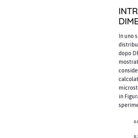
INT
DIME
In uno 
distrib
dopo DR
mostrat
conside
calcolat
microst
in Figur
sperime