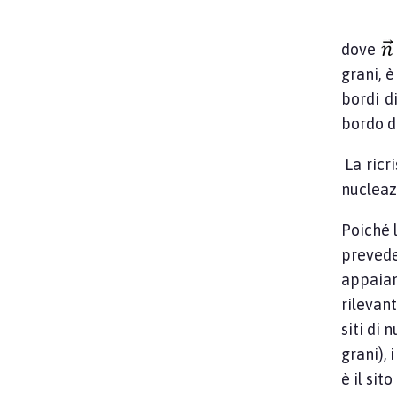
dove
grani, 
bordi d
bordo d
La ricr
nucleaz
Poiché l
preveder
appaian
rilevant
siti di 
grani), 
è il sit