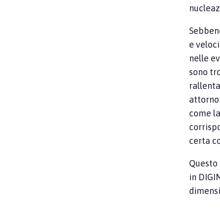
nuclea
Sebbene
e veloci
nelle e
sono tro
rallent
attorno 
come la
corrisp
certa co
Questo 
in DIGI
dimensi