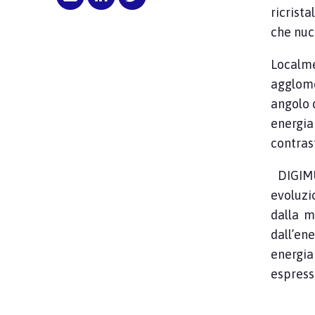
ricrist
che nuc
Localme
agglome
angolo d
energia
contrast
DIGIMU
evoluzi
dalla 
dall’en
energia
espress