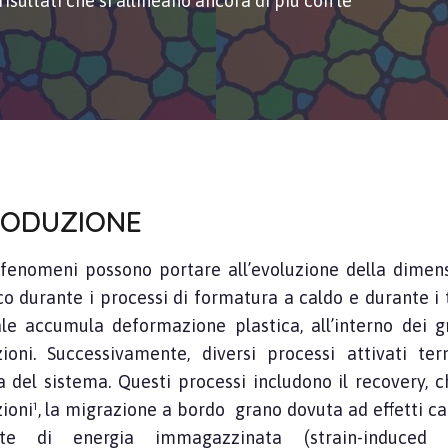
isultati che si allineano ancora di più con le
RODUZIONE
 fenomeni possono portare all’evoluzione della dimens
co durante i processi di formatura a caldo e durante i
le accumula deformazione plastica, all’interno dei g
zioni. Successivamente, diversi processi attivati t
ia del sistema. Questi processi includono il recovery, c
ioni¹, la migrazione a bordo grano dovuta ad effetti cap
nte di energia immagazzinata (strain-induced