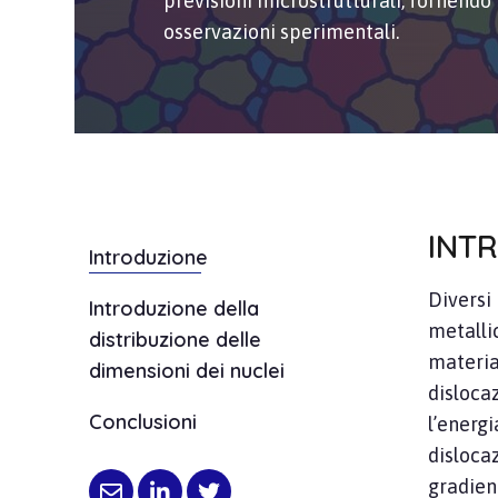
previsioni microstrutturali, fornendo r
osservazioni sperimentali.
INT
Introduzione
Diversi
Introduzione della
metalli
distribuzione delle
materia
dimensioni dei nuclei
disloca
Conclusioni
l’energ
dislocaz
gradie