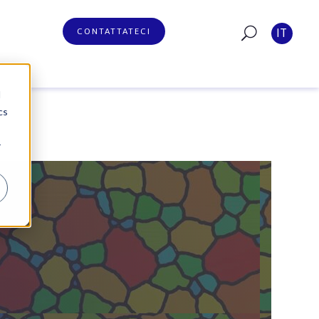
CONTATTATECI
IT
d
cs
r