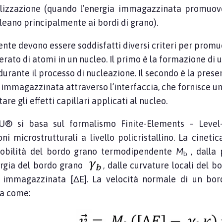
allizzazione (quando l’energia immagazzinata promuov
leano principalmente ai bordi di grano).
nte devono essere soddisfatti diversi criteri per promuo
rato di atomi in un nucleo. Il primo è la formazione di 
urante il processo di nucleazione. Il secondo è la prese
 immagazzinata attraverso l’interfaccia, che fornisce un
are gli effetti capillari applicati al nucleo.
® si basa sul formalismo Finite-Elements – Level-S
oni microstrutturali a livello policristallino. La cinet
mobilità del bordo grano termodipendente
M
, dalla 
b
ergia del bordo grano
, dalle curvature locali del 
 immagazzinata [ΔE]. La velocità normale di un bor
a come: