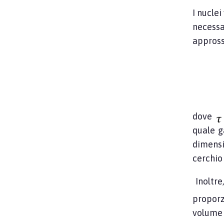
I nuclei
necessar
approssi
dove
quale g
dimensi
cerchio
Inoltre
proporz
volume 