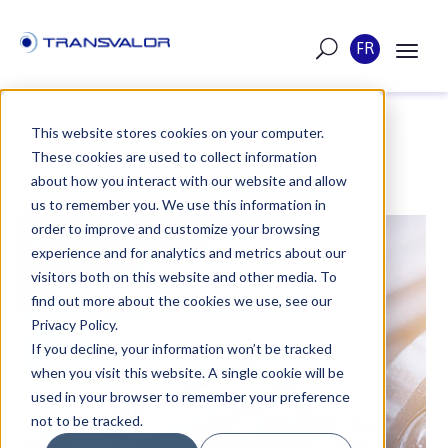
FR
This website stores cookies on your computer.
These cookies are used to collect information
ARTICLE
about how you interact with our website and allow
us to remember you. We use this information in
order to improve and customize your browsing
POSTÉ LE 17 JUILLET 2019
experience and for analytics and metrics about our
visitors both on this website and other media. To
ÉTUDE DE CAS NTN-
find out more about the cookies we use, see our
SNR ROULEMENTS -
Privacy Policy.
If you decline, your information won’t be tracked
VALIDER LA TREMPE
when you visit this website. A single cookie will be
used in your browser to remember your preference
PAR INDUCTION
not to be tracked.