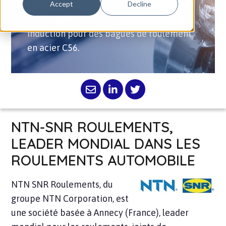
Accept
Decline
NTN-SNR Roulements a utilisé FORGE®
pour simuler son procédé de trempe par
induction pour des bagues de roulement
en acier C56.
NTN-SNR ROULEMENTS,
LEADER MONDIAL DANS LES
ROULEMENTS AUTOMOBILE
NTN SNR Roulements, du
groupe NTN Corporation, est
une société basée à Annecy (France), leader