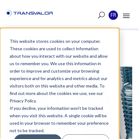
FR
This website stores cookies on your computer.
These cookies are used to collect information
ARTICLE
about how you interact with our website and allow
us to remember you. We use this information in
order to improve and customize your browsing
POSTÉ LE 15 NOVEMBRE 2018
experience and for analytics and metrics about our
visitors both on this website and other media. To
LA SIMULATION DE
find out more about the cookies we use, see our
PROCESS POUR LA
Privacy Policy.
If you decline, your information won’t be tracked
FABRICATION DE
when you visit this website. A single cookie will be
used in your browser to remember your preference
FIXATIONS
not to be tracked.