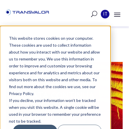
IT
This website stores cookies on your computer.
These cookies are used to collect information
ARTICOLO
about how you interact with our website and allow
us to remember you. We use this information in
order to improve and customize your browsing
PUBBLICATO IL JUN 15, 2023 4:16:04 PM
experience and for analytics and metrics about our
visitors both on this website and other media. To
THERCAST® PER LA
find out more about the cookies we use, see our
COLATA CONTINUA
Privacy Policy.
If you decline, your information won’t be tracked
when you visit this website. A single cookie will be
Il software THERCAST® consente la
used in your browser to remember your preference
simulazione dei processi di colata
not to be tracked.
continua.