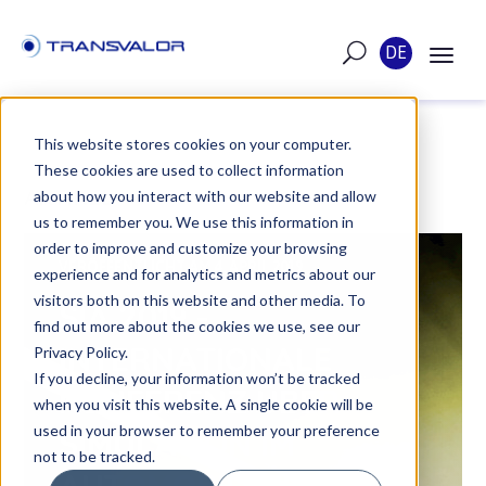
DE
This website stores cookies on your computer.
These cookies are used to collect information
ARTIKEL
about how you interact with our website and allow
us to remember you. We use this information in
order to improve and customize your browsing
VERÖFFENTLICHT AM 4. APRIL 2019
experience and for analytics and metrics about our
visitors both on this website and other media. To
SIA 2019 -
find out more about the cookies we use, see our
INTERNATIONALE
Privacy Policy.
If you decline, your information won’t be tracked
KONFERENZ ÜBER
when you visit this website. A single cookie will be
used in your browser to remember your preference
SIMULATION IM
not to be tracked.