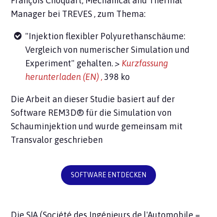
François Choquart, Mechanical and Thermal
Manager bei
TREVES
, zum Thema:
"Injektion flexibler Polyurethanschäume:
Vergleich von numerischer Simulation und
Experiment" gehalten.
>
Kurzfassung
herunterladen (EN)
,
398 ko
Die Arbeit an dieser Studie basiert auf der
Software
REM3D® für die Simulation von
Schauminjektion
und wurde gemeinsam mit
Transvalor geschrieben
SOFTWARE ENTDECKEN
Die SIA (Société des Ingénieurs de l'Automobile =