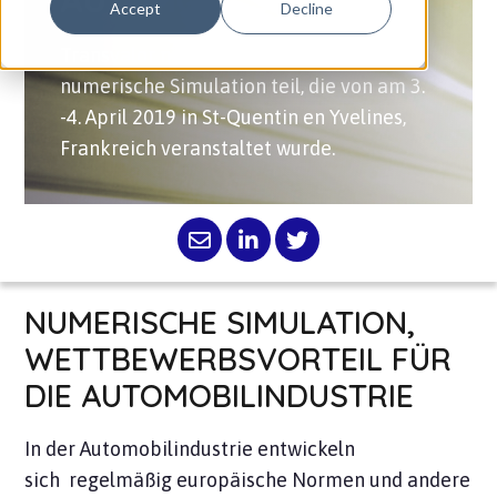
AUTOMOBILSEKTOR
Accept
Decline
Transvalor nahm an der Konferenz über
numerische Simulation teil, die von am 3.
-4. April 2019 in St-Quentin en Yvelines,
Frankreich veranstaltet wurde.
NUMERISCHE SIMULATION,
WETTBEWERBSVORTEIL FÜR
DIE AUTOMOBILINDUSTRIE
In der Automobilindustrie entwickeln
sich
regelmäßig europäische Normen und andere