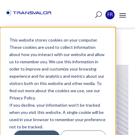
FR
This website stores cookies on your computer.
These cookies are used to collect information
ARTICLE
about how you interact with our website and allow
us to remember you. We use this information in
order to improve and customize your browsing
POSTÉ LE 13 FÉVRIER 2023
experience and for analytics and metrics about our
visitors both on this website and other media. To
LES PROCHAINS
find out more about the cookies we use, see our
WEBINAIRES SUR
Privacy Policy.
If you decline, your information won’t be tracked
FORGE® NXT 4.0
when you visit this website. A single cookie will be
used in your browser to remember your preference
Découvrez-en plus sur la nouvelle version
not to be tracked.
de la famille FORGE® à travers une série