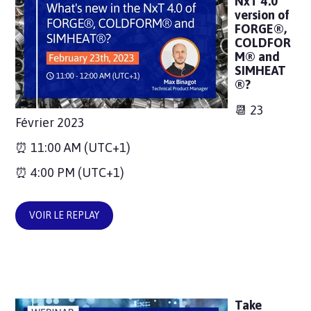
NxT 4.0
version of
FORGE®,
COLDFOR
M® and
SIMHEAT
®?
📆 23
Février 2023
⏰ 11:00 AM (UTC+1)
⏰ 4:00 PM (UTC+1)
VOIR LE REPLAY
Take