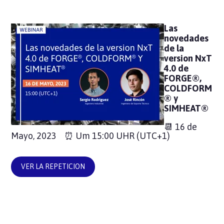
Las
novedades
de la
version NxT
4.0 de
FORGE®,
COLDFORM
® y
SIMHEAT®
📆 16 de
Mayo, 2023 ⏰
Um 15:00 UHR
(UTC+1)
VER LA REPETICION