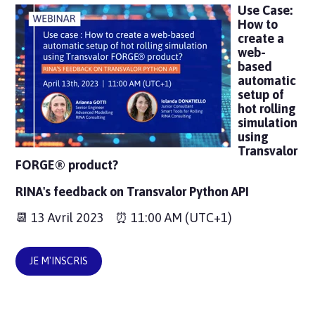
Use Case:
How to
create a
web-
based
automatic
setup of
hot rolling
simulation
using
Transvalor
FORGE® product?
RINA's feedback on Transvalor Python API
📆 13 Avril 2023 ⏰ 11:00 AM (UTC+1)
JE M'INSCRIS