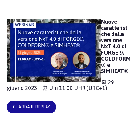
Nuove
caratteristi
che della
versione
NxT 4.0 di
FORGE®,
COLDFORM
® e
SIMHEAT®
📆 29
giugno 2023 ⏰
Um 11:00 UHR
(UTC+1)
GUARDA IL REPLAY