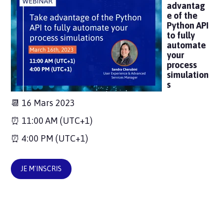
advantag
e of the
Python API
to fully
automate
your
process
simulation
s
📆 16 Mars 2023
⏰ 11:00 AM (UTC+1)
⏰ 4:00 PM (UTC+1)
JE M'INSCRIS